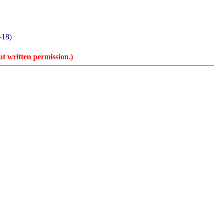
18)
t written permission.)