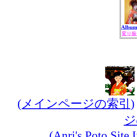
Album
変り振袖
(メインページの索引)
ジ
(Anri's Poto Site 