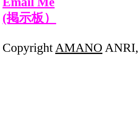
Email Me
(掲示板）
Copyright
AMANO
ANRI, 2